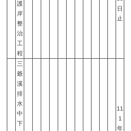
護
日
岸
止
整
治
工
程
三
爺
溪
排
水
11
中
1
下
年