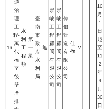
游
10
治
崇
崇
月
理
臺
峻
峻
偉
1
工
南
工
工
倡
水
日
程-
市
程
程
營
利
第
起
萬
政
顧
顧
造
佳
16
工
一
無
V
至
代
府
問
問
有
作
程
級
11
橋
水
有
有
限
類
2
至
利
限
限
公
年
後
局
公
公
司
9
壁
司
司
月
厝
30
排
日