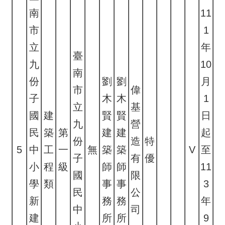
南
11
市
1
立
年
臺
九
10
南
份
劉
劉
月
市
偉
子
木
木
1
立
基
國
建
賢
賢
日
九
營
民
築
第
建
建
起
份
造
特
5
中
工
一
無
築
築
V
至
子
有
優
小
程
級
師
師
11
國
限
學
類
事
事
3
民
公
新
務
務
年
中
司
建
所
所
9