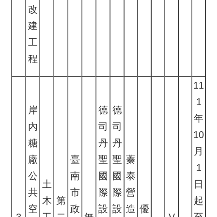
改
建
工
程
11
1
岸
德
德
年
內
司
司
10
糖
丹
丹
月
廠
臺
聖
聖
蓁
1
公
南
國
國
泰
土
日
共
市
際
際
營
木
第
起
空
政
設
設
造
優