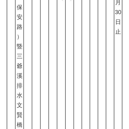
月
保
30
安
日
路
止
）
暨
三
爺
溪
排
水
文
賢
橋