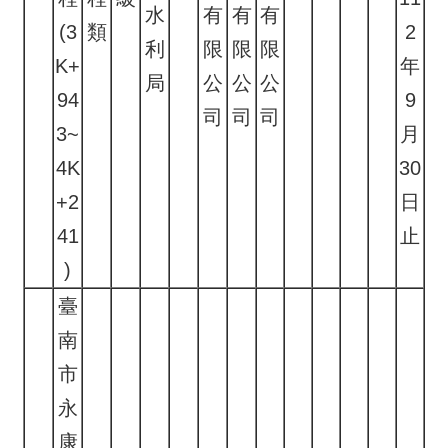
水
有
有
有
(3
類
2
利
限
限
限
K+
年
局
公
公
公
94
9
司
司
司
3~
月
4K
30
+2
日
41
止
)
臺
南
市
永
康