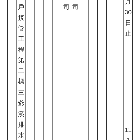
月
戶
司
司
30
接
日
管
止
工
程
第
二
標
三
爺
溪
排
11
水