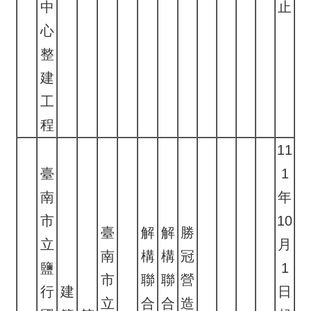
中
止
心
整
建
工
程
11
臺
1
南
年
市
10
臺
解
解
勝
立
月
南
構
構
冠
鹽
1
市
聯
聯
營
行
建
日
立
合
合
造