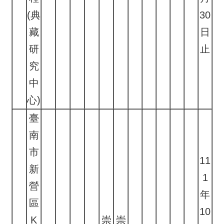
(典
30
藏
日
研
止
究
中
心)
臺
南
市
11
新
1
營
年
區
10
K
崇
崇