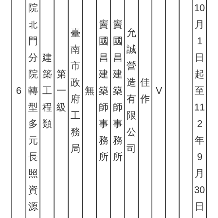
院
10
北
竇
竇
月
臺
允
門
國
國
1
南
誠
分
建
昌
昌
日
市
營
院
築
第
建
建
起
政
造
佳
6
轉
工
一
無
築
築
V
至
府
有
作
型
程
級
師
師
11
工
限
多
類
事
事
2
務
公
元
務
務
年
局
司
長
所
所
9
照
月
資
30
源
日