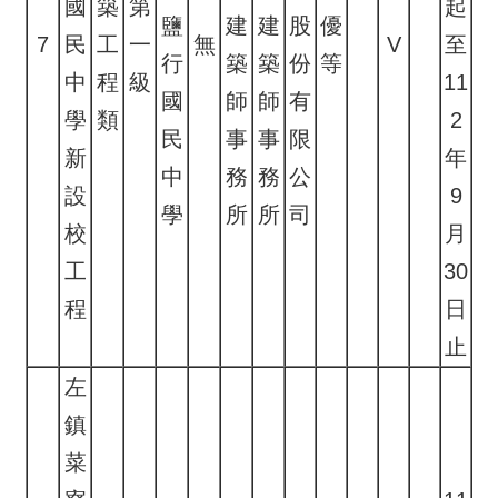
國
築
第
起
鹽
建
建
股
優
7
民
工
一
無
V
至
行
築
築
份
等
中
程
級
11
國
師
師
有
學
類
2
民
事
事
限
新
年
中
務
務
公
設
9
學
所
所
司
校
月
工
30
程
日
止
左
鎮
菜