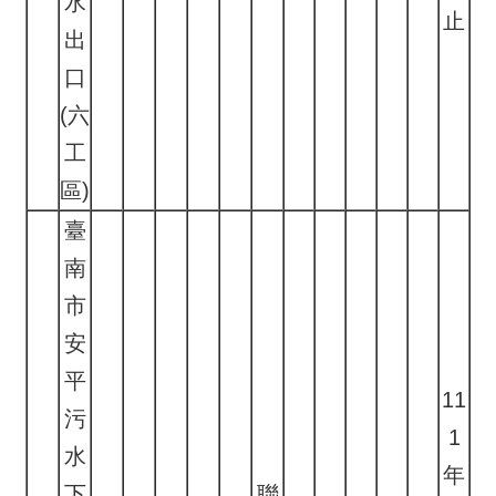
水
止
出
口
(六
工
區)
臺
南
市
安
平
11
污
1
水
年
下
聯