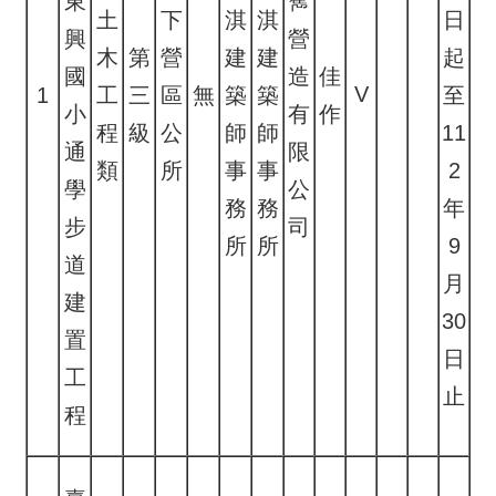
東
寯
土
下
淇
淇
日
興
營
木
第
營
建
建
起
國
造
佳
V
1
工
三
區
無
築
築
至
小
有
作
程
級
公
師
師
11
通
限
類
所
事
事
2
學
公
務
務
年
步
司
所
所
9
道
月
建
30
置
日
工
止
程