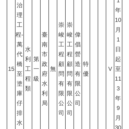
1
治
年
理
10
工
崇
崇
月
程-
臺
峻
峻
偉
1
萬
南
工
工
倡
水
日
代
市
程
程
營
利
第
起
橋
政
顧
顧
造
特
15
工
一
無
V
至
至
府
問
問
有
優
程
級
11
塗
水
有
有
限
類
3
庫
利
限
限
公
年
仔
局
公
公
司
9
排
司
司
月
水
30