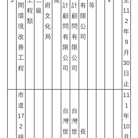
3
工
二
無
V
至
間
府
計
計
有
等
程
級
11
環
文
顧
顧
限
類
2
境
化
問
問
公
年
改
局
有
有
司
9
善
限
限
月
工
公
公
30
程
司
司
日
止
市
11
道
1
台
台
17
年
灣
灣
2
10
世
世
長
線
月