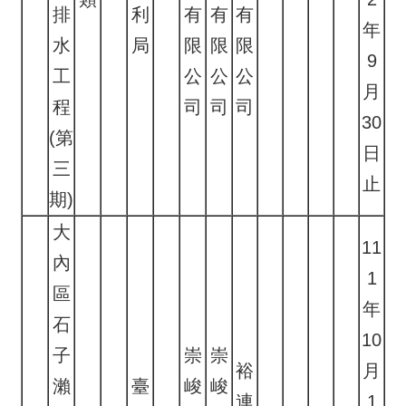
排
利
有
有
有
年
水
局
限
限
限
9
工
公
公
公
月
程
司
司
司
30
(第
日
三
止
期)
大
11
內
1
區
年
石
10
子
崇
崇
裕
月
瀨
臺
峻
峻
連
1