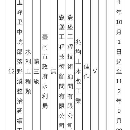
玉
1
峰
年
森
森
里
10
堡
堡
中
月
臺
工
工
坑
兆
1
南
程
程
部
水
均
日
市
技
技
落
利
第
土
起
政
術
術
佳
12
野
工
三
無
木
V
至
府
顧
顧
作
溪
程
級
包
11
水
問
問
整
類
工
2
利
有
有
治
業
年
局
限
限
延
9
公
公
續
月
司
司