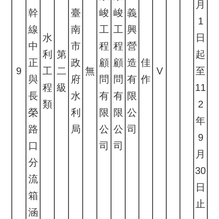
月
幹
臺
峻
峻
義
1
線
南
工
工
興
水
日
中
市
程
程
營
利
第
起
正
政
顧
顧
造
佳
9
工
二
無
V
至
與
府
問
問
有
作
程
級
11
長
水
有
有
限
類
2
榮
利
限
限
公
年
路
局
公
公
司
9
口
司
司
月
分
30
流
日
箱
止
涵