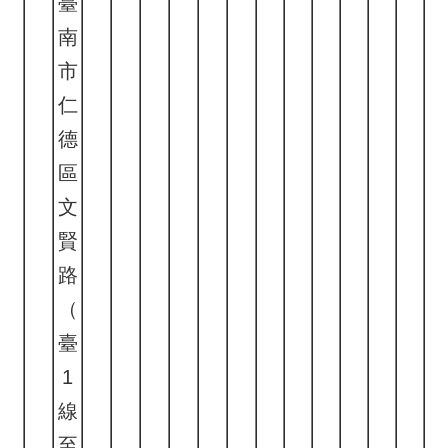
臺
南
市
仁
德
區
文
賢
路
（
臺
1
線
至