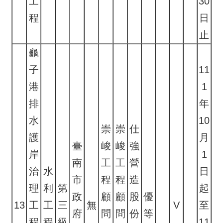
工
30
程
日
止
龜
子
11
港
1
排
年
水
10
崇
崇
仕
護
月
臺
峻
峻
強
岸
1
南
工
工
營
治
水
日
市
程
程
造
理
利
第
起
政
顧
顧
股
優
13
工
工
三
無
V
至
府
問
問
份
等
程
程
級
11