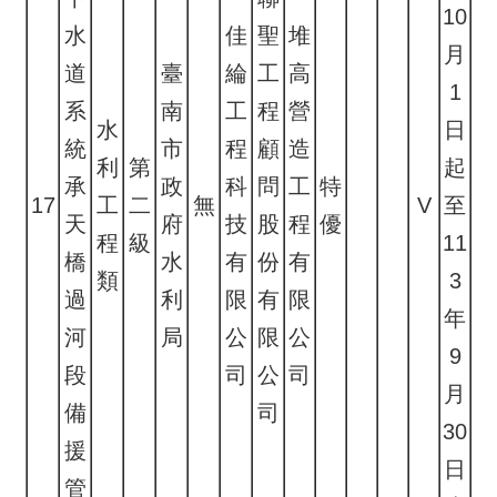
10
水
佳
聖
堆
月
道
臺
綸
工
高
1
系
南
工
程
營
水
日
統
市
程
顧
造
利
第
起
承
政
科
問
工
特
17
工
二
無
V
至
天
府
技
股
程
優
程
級
11
橋
水
有
份
有
類
3
過
利
限
有
限
年
河
局
公
限
公
9
段
司
公
司
月
備
司
30
援
日
管