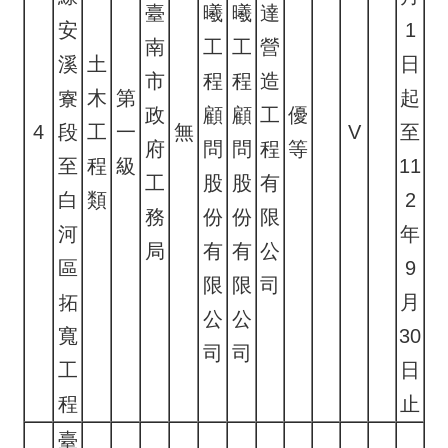
臺
曦
曦
達
安
1
南
工
工
營
溪
土
日
市
程
程
造
寮
木
第
起
政
顧
顧
工
優
4
段
工
一
無
V
至
府
問
問
程
等
至
程
級
11
工
股
股
有
白
類
2
務
份
份
限
河
年
局
有
有
公
區
9
限
限
司
拓
月
公
公
寬
30
司
司
工
日
程
止
臺