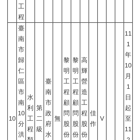
工
程
臺
11
南
1
市
年
歸
黎
黎
高
10
仁
明
明
輝
月
區
臺
工
工
營
1
市
南
程
程
造
水
日
南
市
顧
顧
工
利
第
起
10
政
問
問
程
佳
10
工
二
無
V
至
分
府
股
股
股
作
程
級
11
洪
水
份
份
份
類
2