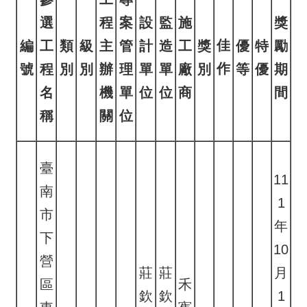
選
程
案
設
監
施
獎
佳
編
工
類
級
主
管
計
造
工
獎
優
特
勵
作
號
程
別
別
辦
理
單
單
廠
別
等
優
期
名
機
單
位
位
商
間
稱
關
位
臺
11
南
1
市
年
下
10
營
莊
莊
月
區
禾
欽
欽
1