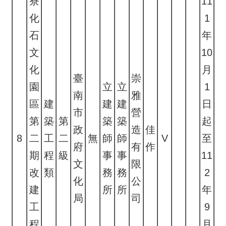
寮
11
化
1
石
年
文
10
化
月
臺
崇
園
立
立
1
南
雅
區
建
建
建
日
市
營
第
築
第
築
築
起
政
造
佳
8
二
工
二
無
師
師
V
至
府
有
作
期
程
級
事
事
11
文
限
改
類
務
務
2
化
公
建
所
所
年
局
司
工
9
程
月