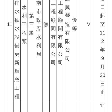
排
南
工
工
水
興
日
水
市
程
程
利
第
營
起
抽
政
顧
顧
優
11
工
三
無
造
V
至
水
府
問
問
等
程
級
有
11
設
水
有
有
類
限
2
備
利
限
限
公
年
更
局
公
公
司
9
新
司
司
月
應
30
急
日
工
止
程
11