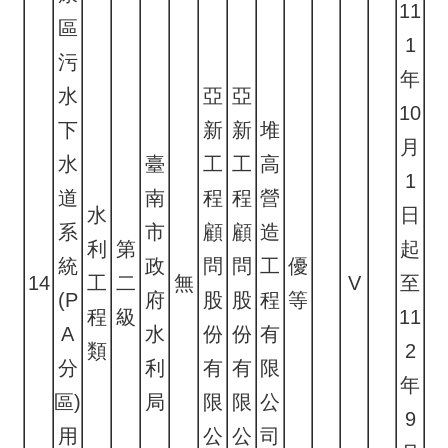
11
區
1
污
年
水
亞
亞
10
下
新
新
堆
月
水
臺
工
工
高
1
道
南
程
程
營
水
日
系
市
顧
顧
造
利
第
起
統
政
問
問
工
優
14
工
二
無
V
至
(P
府
股
股
程
等
程
級
11
A
水
份
份
有
類
2
分
利
有
有
限
年
區)
局
限
限
公
9
用
公
公
司