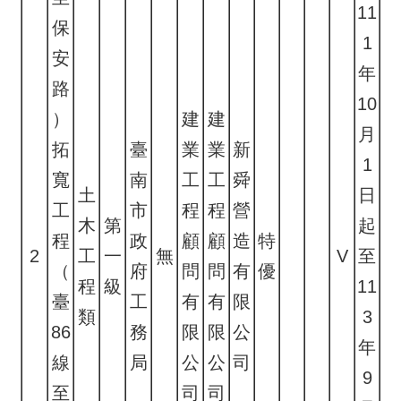
11
保
1
安
年
路
10
）
建
建
月
拓
臺
業
業
新
1
寬
南
工
工
舜
土
日
工
市
程
程
營
木
第
起
程
政
顧
顧
造
特
2
工
一
無
V
至
（
府
問
問
有
優
程
級
11
臺
工
有
有
限
類
3
86
務
限
限
公
年
線
局
公
公
司
9
至
司
司