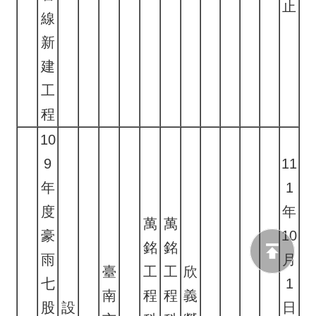
止
線
新
建
工
程
10
9
11
年
1
度
年
萬
萬
豪
10
銘
銘
雨
月
臺
工
工
欣
七
1
南
程
程
義
股
設
日