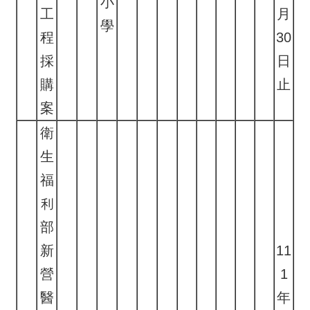
小
工
月
學
程
30
採
日
購
止
案
衛
生
福
利
部
新
11
營
1
醫
年