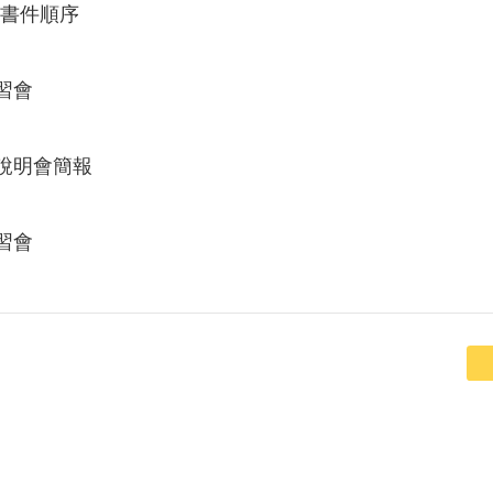
書件順序
習會
態說明會簡報
習會