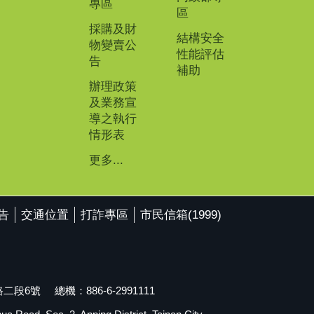
專區
區
採購及財
結構安全
物變賣公
性能評估
告
補助
辦理政策
及業務宣
導之執行
情形表
更多...
告
交通位置
打詐專區
市民信箱(1999)
段6號 總機：886-6-2991111