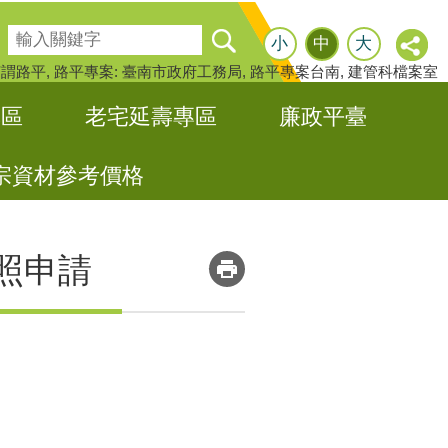
搜尋
小
中
大
何謂路平
路平專案: 臺南市政府工務局
路平專案台南
建管科檔案室
專區
老宅延壽專區
廉政平臺
宗資材參考價格
_
執照申請