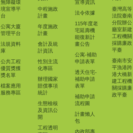
無障礙環
宣導資訊
境宣導平
中程施政
臺灣高等
法令依據
台
計畫
法院臺南
分院辦公
115年度老
公寓大廈
年度施政
廳室新建
宅延壽機
管理平台
計畫
工程機關
能復新計
採購廉政
法規資料
會計及統
畫公告
平臺
庫
計資訊
公寓-補助
臺南市安
公共工程
性別主流
申請表單
平漁港跨
優質獎獲
化專區
透天住宅-
港大橋新
獎名單
辦理國家
補助申請
建工程機
檔案應用
賠償事項
表單
關採購廉
服務專區
統計
政平臺
補助申請
生態檢核
流程圖
及資訊公
計畫懶人
開
包
工程透明
內政部專