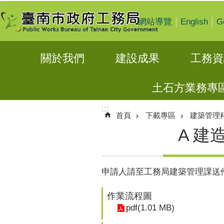
:::
跳到主要內容區塊
English
G
網站導覽
關於我們
建設成果
工務資
土石方業務專
:::
首頁
下載專區
建築管理
A 建
申請人請至工務局建築管理課送
作業流程圖
pdf(1.01 MB)