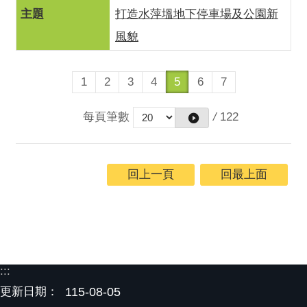
打造水萍塭地下停車場及公園新
風貌
1
2
3
4
5
6
7
每頁筆數
/
122
回上一頁
回最上面
:::
更新日期：
115-08-05