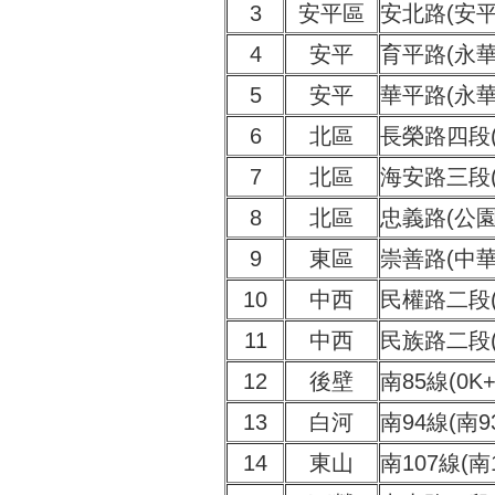
3
安平區
安北路(安
4
安平
育平路(永
5
安平
華平路(永
6
北區
長榮路四段
7
北區
海安路三段
8
北區
忠義路(公
9
東區
崇善路(中
10
中西
民權路二段
11
中西
民族路二段
12
後壁
南85線(0K+
13
白河
南94線(南9
14
東山
南107線(南