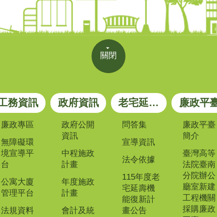
關閉
工務資訊
政府資訊
老宅延壽專區
廉政平
廉政專區
政府公開
問答集
廉政平臺
資訊
簡介
無障礙環
宣導資訊
境宣導平
中程施政
臺灣高等
法令依據
台
計畫
法院臺南
分院辦公
115年度老
公寓大廈
年度施政
廳室新建
宅延壽機
管理平台
計畫
工程機關
能復新計
採購廉政
法規資料
會計及統
畫公告