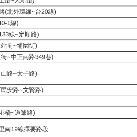
中正路~大新路)
(北外環線~台20線)
0-1線)
133線~定順路)
車站前~埔園街)
街~中正南路349巷)
中山路~太子路)
(民安路~文賢路)
新港橋~道爺路)
里南19線擇要路段