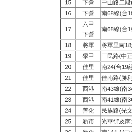
15
下營
中山路二段
16
下營
南68線(台
六甲
17
南68線(台1
下營
18
將軍
將軍里南1
19
學甲
三民路(中正
20
佳里
南24(台1
21
佳里
佳南路(勝利
22
西港
南43線(南3
23
西港
南41線(南3
24
善化
民族路(光文
25
新市
光華街及南1