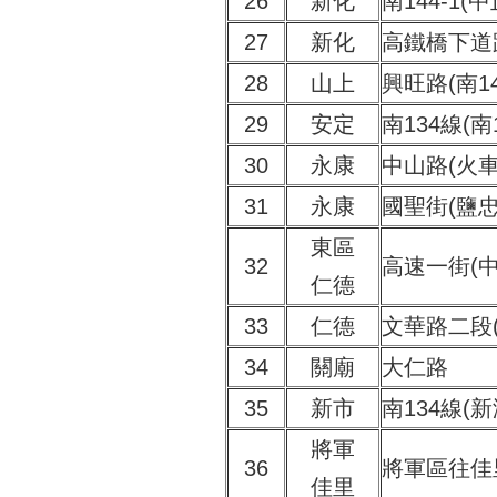
26
新化
南144-1(
27
新化
高鐵橋下道路
28
山上
興旺路(南14
29
安定
南134線(南
30
永康
中山路(火
31
永康
國聖街(鹽忠
東區
32
高速一街(
仁德
33
仁德
文華路二段
34
關廟
大仁路
35
新市
南134線(
將軍
36
將軍區往佳
佳里