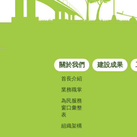
:::
關於我們
建設成果
首長介紹
業務職掌
為民服務
窗口彙整
表
組織架構