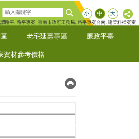
搜尋
小
中
大
何謂路平
路平專案: 臺南市政府工務局
路平專案台南
建管科檔案室
專區
老宅延壽專區
廉政平臺
宗資材參考價格
_