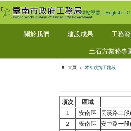
:::
跳到主要內容區塊
English
G
網站導覽
關於我們
建設成果
工務資
土石方業務專
:::
首頁
本年度施工路段
項次
區域
1
安南區
長溪路二段
2
安南區
安中路一段