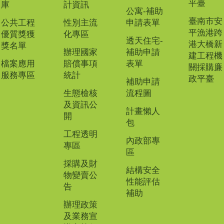
平臺
庫
計資訊
公寓-補助
臺南市安
公共工程
性別主流
申請表單
平漁港跨
優質獎獲
化專區
透天住宅-
港大橋新
獎名單
辦理國家
補助申請
建工程機
檔案應用
賠償事項
表單
關採購廉
服務專區
統計
政平臺
補助申請
生態檢核
流程圖
及資訊公
計畫懶人
開
包
工程透明
內政部專
專區
區
採購及財
結構安全
物變賣公
性能評估
告
補助
辦理政策
及業務宣