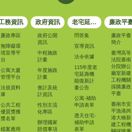
工務資訊
政府資訊
老宅延壽專區
廉政平
廉政專區
政府公開
問答集
廉政平臺
資訊
簡介
無障礙環
宣導資訊
境宣導平
中程施政
臺灣高等
法令依據
台
計畫
法院臺南
分院辦公
115年度老
公寓大廈
年度施政
廳室新建
宅延壽機
管理平台
計畫
工程機關
能復新計
採購廉政
法規資料
會計及統
畫公告
平臺
庫
計資訊
公寓-補助
臺南市安
公共工程
性別主流
申請表單
平漁港跨
優質獎獲
化專區
透天住宅-
港大橋新
獎名單
辦理國家
補助申請
建工程機
檔案應用
賠償事項
表單
關採購廉