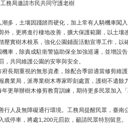
 工務局邀請市民共同守護老樹
潮多，土壤因踐踏而硬化，加上常有人騎機車闖入
剪外，更將進行棲地改善，擴大保護範圍，以土壤
踏壓實樹木根系，強化公園鋪面活動宣導工作，以
機車，除責成駐衛警協助保全加強巡邏，並增設告
罰，共同維護公園的安寧與安全。
府長期重視的無形資產，除配合季節適當修剪維護
報農業局，派專業樹木專家即刻處置，護樹不遺餘
年更舉辦樹木修剪教育訓練，期待更多民眾加入「
善行人及無障礙通行環境。工務局提醒民眾，臺南
或停車，將處1,200元罰款，籲請民眾特別留意。