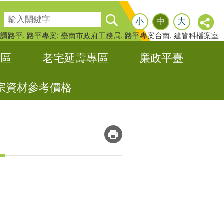
搜尋
小
中
大
何謂路平
路平專案: 臺南市政府工務局
路平專案台南
建管科檔案室
專區
老宅延壽專區
廉政平臺
宗資材參考價格
_