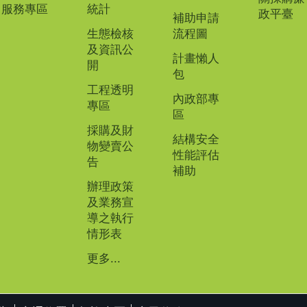
服務專區
統計
政平臺
補助申請
生態檢核
流程圖
及資訊公
計畫懶人
開
包
工程透明
內政部專
專區
區
採購及財
結構安全
物變賣公
性能評估
告
補助
辦理政策
及業務宣
導之執行
情形表
更多...