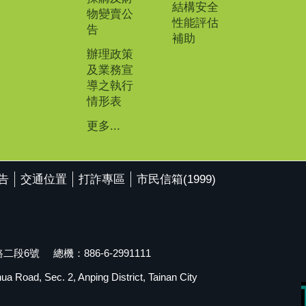
結構安全
物變賣公
性能評估
告
補助
辦理政策
及業務宣
導之執行
情形表
更多...
告
交通位置
打詐專區
市民信箱(1999)
段6號 總機：886-6-2991111
 Road, Sec. 2, Anping District, Tainan City