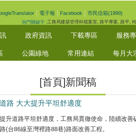
oogleTranslator
Facebook
電子報
市民信箱(1999)
工務局建築管理科檔案室
路平專案
路平
熱門關鍵字
訊
政府資訊
下載專區
服務
區
公園綠地
常用連結
每月大
[首頁]新聞稿
道路 大大提升平坦舒適度
提升道路平坦舒適度，工務局貫徹使命，陸續改善
(台86線至灣裡路88巷)路面改善工程。