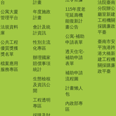
台
計畫
法院臺南
分院辦公
115年度老
公寓大廈
年度施政
廳室新建
宅延壽機
管理平台
計畫
工程機關
能復新計
採購廉政
法規資料
會計及統
畫公告
平臺
庫
計資訊
公寓-補助
臺南市安
公共工程
性別主流
申請表單
平漁港跨
優質獎獲
化專區
透天住宅-
港大橋新
獎名單
辦理國家
補助申請
建工程機
檔案應用
賠償事項
表單
關採購廉
服務專區
統計
政平臺
補助申請
生態檢核
流程圖
及資訊公
計畫懶人
開
包
工程透明
內政部專
專區
區
採購及財