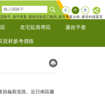
搜尋
小
中
大
何謂路平
路平專案: 臺南市政府工務局
路平專案台南
建管科檔案室
專區
老宅延壽專區
廉政平臺
宗資材參考價格
_
破損龜裂道路。近日南區繼