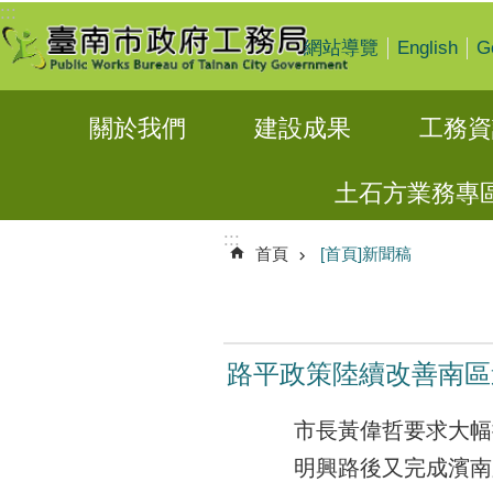
:::
跳到主要內容區塊
English
G
網站導覽
關於我們
建設成果
工務資
土石方業務專
:::
首頁
[首頁]新聞稿
路平政策陸續改善南區
市長黃偉哲要求大幅
明興路後又完成濱南路