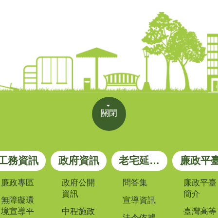
關閉
工務資訊
政府資訊
老宅延壽專區
廉政平
廉政專區
政府公開
問答集
廉政平臺
資訊
簡介
無障礙環
宣導資訊
境宣導平
中程施政
臺灣高等
法令依據