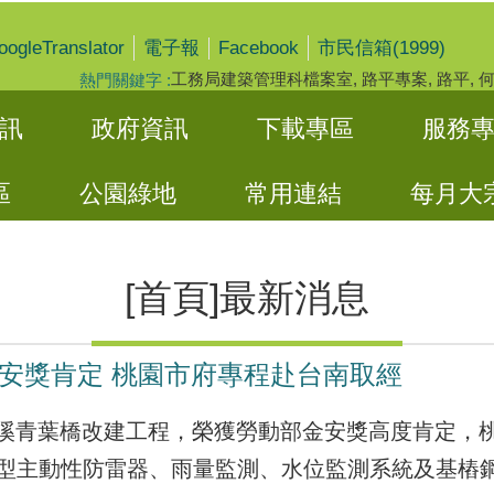
oogleTranslator
Facebook
電子報
市民信箱(1999)
工務局建築管理科檔案室
路平專案
路平
熱門關鍵字
訊
政府資訊
下載專區
服務
區
公園綠地
常用連結
每月大
[首頁]最新消息
安獎肯定 桃園市府專程赴台南取經
水溪青葉橋改建工程，榮獲勞動部金安獎高度肯定，桃
型主動性防雷器、雨量監測、水位監測系統及基樁