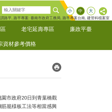
搜尋
小
中
大
何謂路平
路平專案: 臺南市政府工務局
路平專案台南
建管科檔案室
專區
老宅延壽專區
廉政平臺
宗資材參考價格
_
園市政府20日到青葉橋觀
鋼筋籠様板工法等相當感興