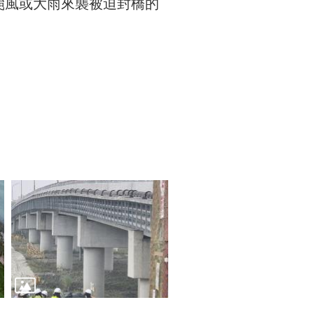
颱風或大雨來襲被迫封橋的