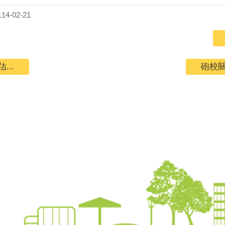
4-02-21
...
砲校關