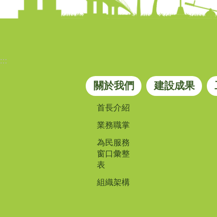
:::
關於我們
建設成果
首長介紹
業務職掌
為民服務
窗口彙整
表
組織架構