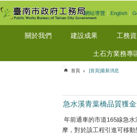
:::
跳到主要內容區塊
English
G
網站導覽
關於我們
建設成果
工務資
土石方業務專
:::
首頁
[首頁]最新消息
急水溪青葉橋品質獲金
年前通車的市道165線急
摩，對於該工程引進可移動