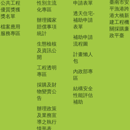
臺南市安
公共工程
性別主流
申請表單
平漁港跨
優質獎獲
化專區
透天住宅-
港大橋新
獎名單
辦理國家
補助申請
建工程機
檔案應用
賠償事項
表單
關採購廉
服務專區
統計
政平臺
補助申請
生態檢核
流程圖
及資訊公
計畫懶人
開
包
工程透明
內政部專
專區
區
採購及財
結構安全
物變賣公
性能評估
告
補助
辦理政策
及業務宣
導之執行
情形表