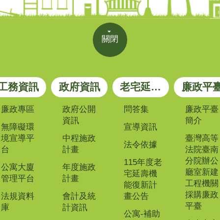
關閉
工務資訊
政府資訊
老宅延壽專區
廉政平
廉政專區
政府公開
問答集
廉政平臺
資訊
簡介
無障礙環
宣導資訊
境宣導平
中程施政
臺灣高等
法令依據
台
計畫
法院臺南
分院辦公
115年度老
公寓大廈
年度施政
廳室新建
宅延壽機
管理平台
計畫
工程機關
能復新計
採購廉政
法規資料
會計及統
畫公告
平臺
庫
計資訊
公寓-補助