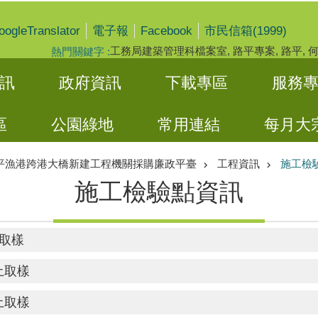
oogleTranslator
Facebook
電子報
市民信箱(1999)
工務局建築管理科檔案室
路平專案
路平
熱門關鍵字
訊
政府資訊
下載專區
服務
區
公園綠地
常用連結
每月大
平漁港跨港大橋新建工程機關採購廉政平臺
工程資訊
施工檢
施工檢驗點資訊
筋取樣
土取樣
土取樣