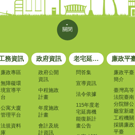
關閉
工務資訊
政府資訊
老宅延壽專區
廉政平
廉政專區
政府公開
問答集
廉政平臺
資訊
簡介
無障礙環
宣導資訊
境宣導平
中程施政
臺灣高等
法令依據
台
計畫
法院臺南
分院辦公
115年度老
公寓大廈
年度施政
廳室新建
宅延壽機
管理平台
計畫
工程機關
能復新計
採購廉政
法規資料
會計及統
畫公告
平臺
庫
計資訊