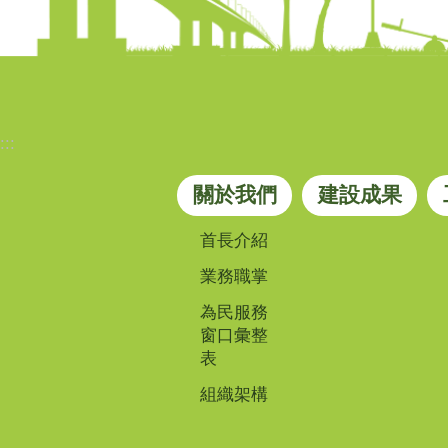
:::
關於我們
建設成果
首長介紹
業務職掌
為民服務
窗口彙整
表
組織架構