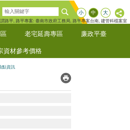
搜尋
小
中
大
何謂路平
路平專案: 臺南市政府工務局
路平專案台南
建管科檔案室
專區
老宅延壽專區
廉政平臺
宗資材參考價格
驗點資訊
_