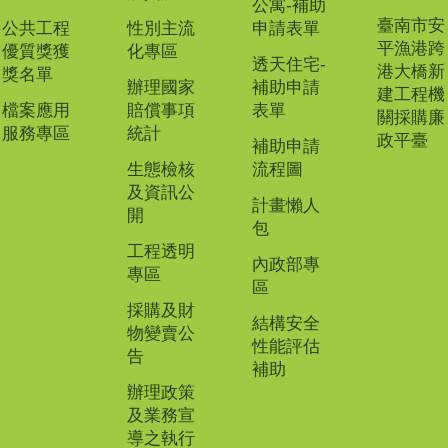
公寓-補助
臺南市安
公共工程
性別主流
申請表單
平漁港跨
優質獎獲
化專區
透天住宅-
港大橋新
獎名單
辦理國家
補助申請
建工程機
檔案應用
賠償事項
表單
關採購廉
服務專區
統計
政平臺
補助申請
生態檢核
流程圖
及資訊公
計畫懶人
開
包
工程透明
內政部專
專區
區
採購及財
結構安全
物變賣公
性能評估
告
補助
辦理政策
及業務宣
導之執行