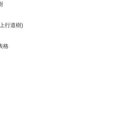
樹
上行道樹)
表格