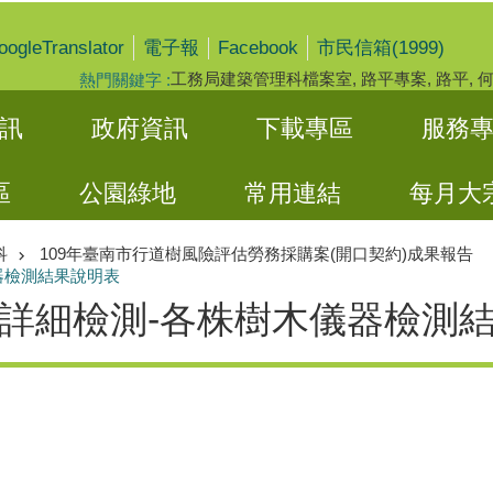
oogleTranslator
Facebook
電子報
市民信箱(1999)
工務局建築管理科檔案室
路平專案
路平
熱門關鍵字
訊
政府資訊
下載專區
服務
區
公園綠地
常用連結
每月大
科
109年臺南市行道樹風險評估勞務採購案(開口契約)成果報告
器檢測結果說明表
詳細檢測-各株樹木儀器檢測