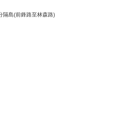
分隔島(前鋒路至林森路)