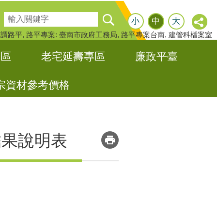
搜尋
小
中
大
何謂路平
路平專案: 臺南市政府工務局
路平專案台南
建管科檔案室
專區
老宅延壽專區
廉政平臺
宗資材參考價格
_
結果說明表