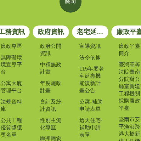
關閉
工務資訊
政府資訊
老宅延壽專區
廉政平
廉政專區
政府公開
宣導資訊
廉政平臺
資訊
簡介
無障礙環
法令依據
境宣導平
中程施政
臺灣高等
115年度老
台
計畫
法院臺南
宅延壽機
分院辦公
公寓大廈
年度施政
能復新計
廳室新建
管理平台
計畫
畫公告
工程機關
採購廉政
法規資料
會計及統
公寓-補助
平臺
庫
計資訊
申請表單
臺南市安
公共工程
性別主流
透天住宅-
平漁港跨
優質獎獲
化專區
補助申請
港大橋新
獎名單
表單
辦理國家