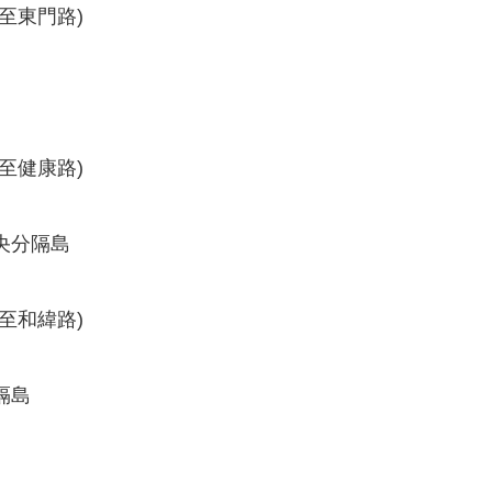
至東門路)
至健康路)
央分隔島
至和緯路)
隔島