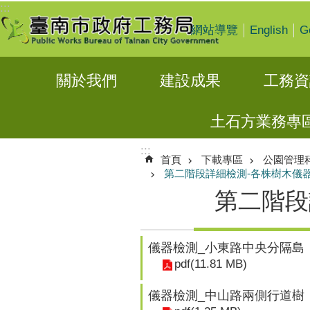
:::
跳到主要內容區塊
English
G
網站導覽
關於我們
建設成果
工務資
土石方業務專
:::
首頁
下載專區
公園管理
第二階段詳細檢測-各株樹木儀
第二階段
儀器檢測_小東路中央分隔島
pdf(11.81 MB)
儀器檢測_中山路兩側行道樹