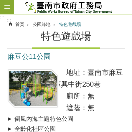
跳到主要內容區塊
:::
:::
首頁
公園綠地
特色遊戲場
特色遊戲場
麻豆公11公園
地址：臺南市麻豆
區興中街250巷
廁所：無
遮蔭：無
► 倒風內海主題特色公園
► 全齡化社區公園