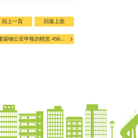
回上一頁
回最上面
建築物公安申報勿輕忽 456...