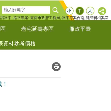
搜尋
小
中
大
何謂路平
路平專案: 臺南市政府工務局
路平專案台南
建管科檔案室
專區
老宅延壽專區
廉政平臺
宗資材參考價格
_
城！