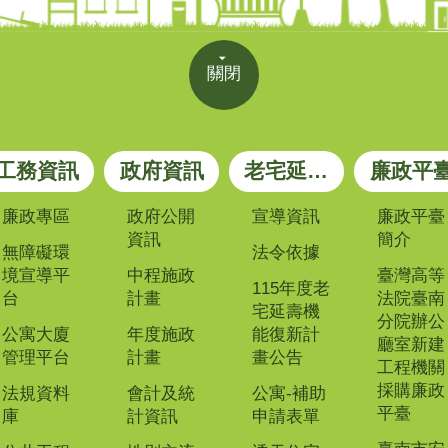
關閉
工務資訊
政府資訊
老宅延壽專區
廉政平
廉政專區
政府公開
宣導資訊
廉政平臺
資訊
簡介
無障礙環
法令依據
境宣導平
中程施政
臺灣高等
115年度老
台
計畫
法院臺南
宅延壽機
分院辦公
公寓大廈
年度施政
能復新計
廳室新建
管理平台
計畫
畫公告
工程機關
採購廉政
法規資料
會計及統
公寓-補助
平臺
庫
計資訊
申請表單