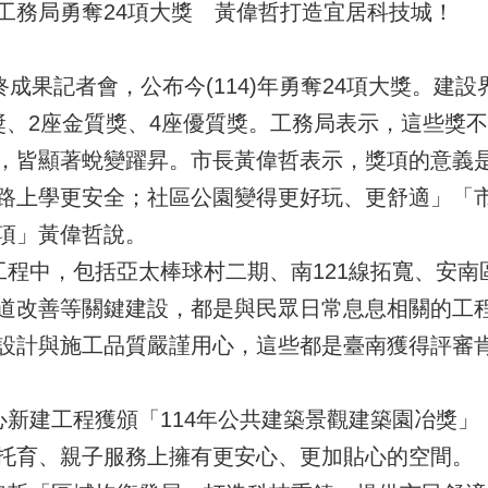
工務局勇奪24項大獎 黃偉哲打造宜居科技城！
成果記者會，公布今(114)年勇奪24項大獎。建
獎、2座金質獎、4座優質獎。工務局表示，這些獎
，皆顯著蛻變躍昇。市長黃偉哲表示，獎項的意義
路上學更安全；社區公園變得更好玩、更舒適」「
項」黃偉哲說。
程中，包括亞太棒球村二期、南121線拓寬、安南區
道改善等關鍵建設，都是與民眾日常息息相關的工
設計與施工品質嚴謹用心，這些都是臺南獲得評審
新建工程獲頒「114年公共建築景觀建築園冶獎」
托育、親子服務上擁有更安心、更加貼心的空間。