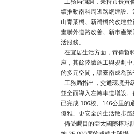
工務局強調，秉持市長黃偉
續推動南科周邊路網建設、
山青葉橋、新灣橋的改建並
畫聯外道路改善、新市產業
活服務。
在宜居生活方面，黃偉哲特
座，其餘陸續施工與規劃中
的多元空間，讓臺南成為孩
工務局指出，交通環境升級
並全面導入左轉車道增設、
已完成 106校、146公
優雅、更安全的生活散步路
備受矚目的亞太國際棒球訓
納 25,000席的成棒主