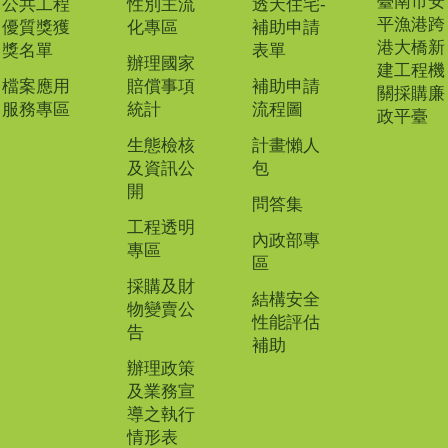
臺南市安
公共工程
性別主流
透天住宅-
平漁港跨
優質獎獲
化專區
補助申請
港大橋新
獎名單
表單
辦理國家
建工程機
檔案應用
賠償事項
補助申請
關採購廉
服務專區
統計
流程圖
政平臺
生態檢核
計畫懶人
及資訊公
包
開
問答集
工程透明
內政部專
專區
區
採購及財
結構安全
物變賣公
性能評估
告
補助
辦理政策
及業務宣
導之執行
情形表