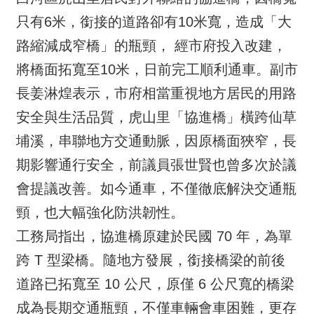
只有6米，銜接的道路卻有10米寬，造成「大
路縮減成窄橋」的瓶頸， 經市府投入改建，
將橋面拓寬至10米，日前完工順利通車。副市
長姜淋煌表示，市府相當重視地方居民的用路
安全與生活品質，虎山里「協進橋」橫跨仙草
埔溪，串聯地方交通動脈，因原橋面狹窄，長
期影響通行安全，前議員張世賢也曾多次於議
會提議改善。如今通車，不僅徹底解決交通瓶
頸，也大幅強化防洪韌性。
工務局指出，協進橋原建於民國 70 年，為單
跨 T 型梁橋。隨地方發展，銜接橋梁的前後
道路已拓寬至 10 公尺，原僅 6 公尺寬的橋梁
成為長期交通瓶頸，不僅車輛會車困難，更存