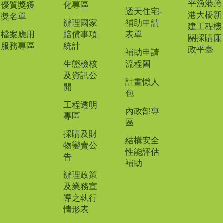
平漁港跨
優質獎獲
化專區
透天住宅-
港大橋新
獎名單
辦理國家
補助申請
建工程機
檔案應用
賠償事項
表單
關採購廉
服務專區
統計
政平臺
補助申請
生態檢核
流程圖
及資訊公
計畫懶人
開
包
工程透明
內政部專
專區
區
採購及財
結構安全
物變賣公
性能評估
告
補助
辦理政策
及業務宣
導之執行
情形表