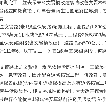
如期完工，並表示未來文賢橋改建後將改善文賢橋
賢路並同拓寬後，可整合臺南生活圈道路區域網，
展。
賢路(臺1線至保安路)拓寬工程，全長約1,890
275萬元(用地費2億3,472萬元，工程費3億5,80
至保安路路段(含文賢橋改建)，道路長約500公尺
111年6月底前完工。另臺1線至臺86線路段，道路
文賢路上之文賢橋，現況依經濟部水利署「三爺溪
足，急需改建，因此配合道路拓寬工程一併改建，設計
鋼樑景觀橋(含兩端引道橋樑提高及既有道路拓寬工
南生活圈道路，建立區域性道路網，大大改善都會
供遊客不論從台1線或保安車站前往奇美博物館通