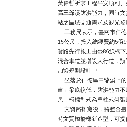
黃偉哲祈求工程平安順利、
高三爺溪防洪能力，同時文
站之區域交通需求及觀光發
工務局表示，臺南市仁德區文
15公尺，投入總經費約5億9,
賢路先行施工由臺86線橋下
混合車道並增設人行道，預計
加緊規劃設計中。
坐落於仁德區三爺溪上的
畫」梁底較低，防洪能力不
尺，橋樑型式為單柱式斜張
文賢路拓寬後，將整合臺
時文賢橋橋樑新造型，可提