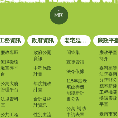
關閉
工務資訊
政府資訊
老宅延壽專區
廉政平
廉政專區
政府公開
問答集
廉政平臺
資訊
簡介
無障礙環
宣導資訊
境宣導平
中程施政
臺灣高等
法令依據
台
計畫
法院臺南
分院辦公
115年度老
公寓大廈
年度施政
廳室新建
宅延壽機
管理平台
計畫
工程機關
能復新計
採購廉政
法規資料
會計及統
畫公告
平臺
庫
計資訊
公寓-補助
臺南市安
公共工程
性別主流
申請表單