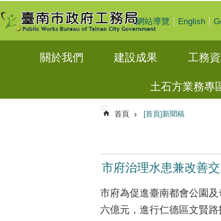
:::
跳到主要內容區塊
English
G
網站導覽
關於我們
建設成果
工務資
土石方業務專
:::
首頁
[首頁]新聞稿
市府治理水患兼改善交
市府為促進臺南都會公園及
六億元，進行仁德區文賢路