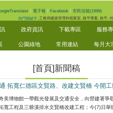
oogleTranslator
Facebook
電子報
市民信箱(1999)
工務局建築管理科檔案室
路平專案
路平
熱門關鍵字
訊
政府資訊
下載專區
服務
區
公園綠地
常用連結
每月大
[首頁]新聞稿
通 拓寬仁德區文賢路、改建文賢橋 今開工
奇美博物館一帶觀光發展及交通安全，向營建署爭
拓寬工程及三爺溪排水文賢橋改建工程；今(7)日