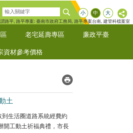
搜尋
小
中
大
何謂路平
路平專案: 臺南市政府工務局
路平專案台南
建管科檔案室
專區
老宅延壽專區
廉政平臺
宗資材參考價格
_
動土
取到生活圈道路系統經費約
舉辦開工動土祈福典禮，市長