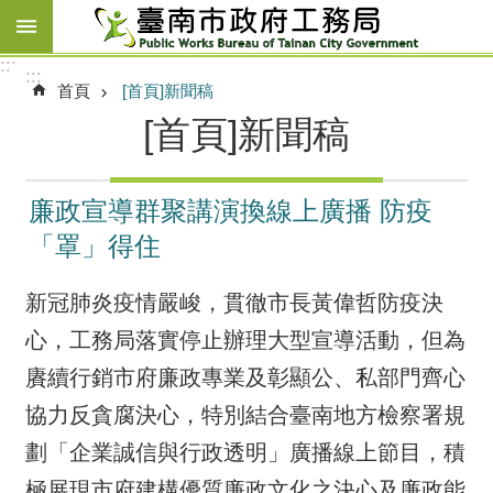
跳到主要內容區塊
:::
:::
首頁
[首頁]新聞稿
[首頁]新聞稿
廉政宣導群聚講演換線上廣播 防疫
「罩」得住
新冠肺炎疫情嚴峻，貫徹市長黃偉哲防疫決
心，工務局落實停止辦理大型宣導活動，但為
賡續行銷市府廉政專業及彰顯公、私部門齊心
協力反貪腐決心，特別結合臺南地方檢察署規
劃「企業誠信與行政透明」廣播線上節目，積
極展現市府建構優質廉政文化之決心及廉政能