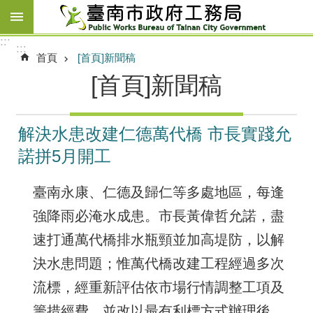
跳到主要內容區塊
:::
:::
首頁
[首頁]新聞稿
[首頁]新聞稿
解決水患改建仁德萬代橋 市長實踐允
諾拼5月開工
臺南永康、仁德及歸仁等多處地區，每逢
強降雨必淹水成患。市長黃偉哲允諾，盡
速打通萬代橋排水瓶頸並加高堤防，以解
決水患問題；惟萬代橋改建工程經過多次
流標，經重新評估依市場行情調整工項及
籌措經費，並改以最有利標方式辦理後，