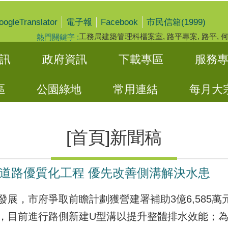
oogleTranslator
Facebook
電子報
市民信箱(1999)
工務局建築管理科檔案室
路平專案
路平
熱門關鍵字
訊
政府資訊
下載專區
服務
區
公園綠地
常用連結
每月大
[首頁]新聞稿
道路優質化工程 優先改善側溝解決水患
展，市府爭取前瞻計劃獲營建署補助3億6,585
，目前進行路側新建U型溝以提升整體排水效能；