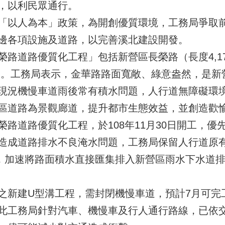
，以利民眾通行。
「以人為本」政策，為開創優質環境，工務局爭取
邊各項設施及道路，以完善溪北建設開發。
路道路優質化工程」包括新營區長榮路（長度4,17
0M）。工務局表示，金華路路面寬敞、綠意盎然，是
現況機慢車道雨後常有積水問題，人行道無障礙環
區道路為景觀廊道，提升都市生態效益，並創造歡
路道路優質化工程，於108年11月30日開工，
造成道路排水不良淹水問題，工務局保留人行道原
，加速將路面積水直接匯集排入新營區雨水下水道
之新建U型溝工程，需封閉機慢車道，預計7月可完
此工務局針對汽車、機慢車及行人通行路線，已依