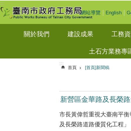
:::
跳到主要內容區塊
English
G
網站導覽
關於我們
建設成果
工務資
土石方業務專
:::
首頁
[首頁]新聞稿
新營區金華路及長榮路
市長黃偉哲重視大臺南平衡發
及長榮路道路優質化工程」