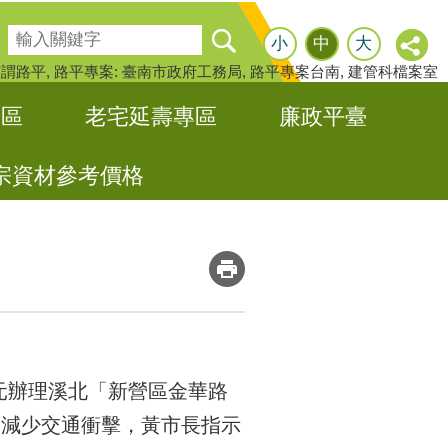
搜尋
小
中
大
何謂路平
路平專案: 臺南市政府工務局
路平專案台南
建管科檔案室
專區
老宅延壽專區
廉政平臺
宗資材參考價格
_
萬元辦理溪北「新營區金華路
為減少交通衝擊，黃市長指示