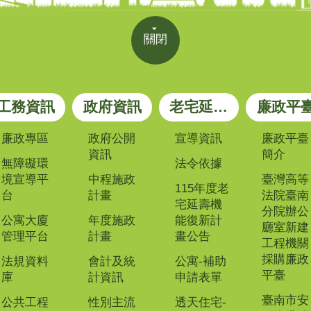
關閉
工務資訊
政府資訊
老宅延壽專區
廉政平
廉政專區
政府公開
宣導資訊
廉政平臺
資訊
簡介
無障礙環
法令依據
境宣導平
中程施政
臺灣高等
115年度老
台
計畫
法院臺南
宅延壽機
分院辦公
公寓大廈
年度施政
能復新計
廳室新建
管理平台
計畫
畫公告
工程機關
採購廉政
法規資料
會計及統
公寓-補助
平臺
庫
計資訊
申請表單
臺南市安
公共工程
性別主流
透天住宅-