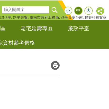
搜尋
小
中
大
何謂路平
路平專案: 臺南市政府工務局
路平專案台南
建管科檔案室
專區
老宅延壽專區
廉政平臺
宗資材參考價格
_