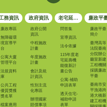
工務資訊
政府資訊
老宅延壽專區
廉政平
廉政專區
政府公開
問答集
廉政平臺
資訊
簡介
無障礙環
宣導資訊
境宣導平
中程施政
臺灣高等
法令依據
台
計畫
法院臺南
分院辦公
115年度老
公寓大廈
年度施政
廳室新建
宅延壽機
管理平台
計畫
工程機關
能復新計
採購廉政
法規資料
會計及統
畫公告
平臺
庫
計資訊
公寓-補助
臺南市安
公共工程
性別主流
申請表單
平漁港跨
優質獎獲
化專區
透天住宅-
港大橋新
獎名單
辦理國家
補助申請
建工程機
檔案應用
賠償事項
表單
關採購廉