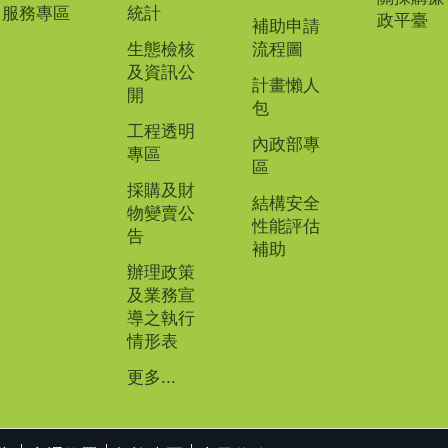
服務專區
統計
政平臺
補助申請
生態檢核
流程圖
及資訊公
計畫懶人
開
包
工程透明
內政部專
專區
區
採購及財
結構安全
物變賣公
性能評估
告
補助
辦理政策
及業務宣
導之執行
情形表
更多...