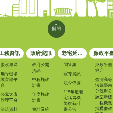
關閉
工務資訊
政府資訊
老宅延壽專區
廉政平
廉政專區
政府公開
問答集
廉政平臺
資訊
簡介
無障礙環
宣導資訊
境宣導平
中程施政
臺灣高等
法令依據
台
計畫
法院臺南
分院辦公
115年度老
公寓大廈
年度施政
廳室新建
宅延壽機
管理平台
計畫
工程機關
能復新計
採購廉政
法規資料
會計及統
畫公告