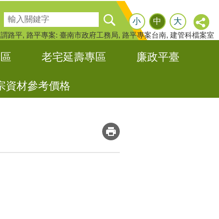
搜尋
小
中
大
何謂路平
路平專案: 臺南市政府工務局
路平專案台南
建管科檔案室
專區
老宅延壽專區
廉政平臺
宗資材參考價格
_