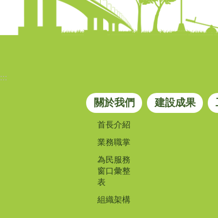
:::
關於我們
建設成果
首長介紹
業務職掌
為民服務
窗口彙整
表
組織架構