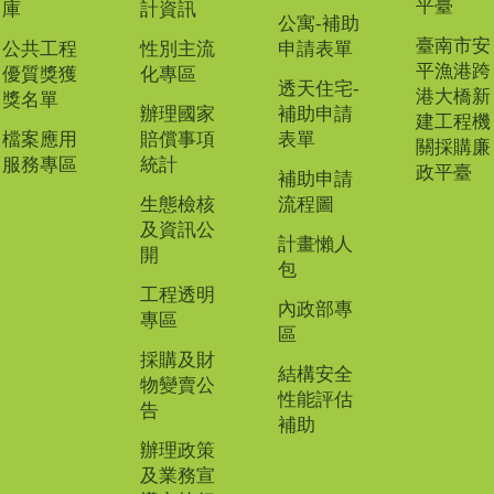
平臺
庫
計資訊
公寓-補助
臺南市安
公共工程
性別主流
申請表單
平漁港跨
優質獎獲
化專區
透天住宅-
港大橋新
獎名單
辦理國家
補助申請
建工程機
檔案應用
賠償事項
表單
關採購廉
服務專區
統計
政平臺
補助申請
生態檢核
流程圖
及資訊公
計畫懶人
開
包
工程透明
內政部專
專區
區
採購及財
結構安全
物變賣公
性能評估
告
補助
辦理政策
及業務宣