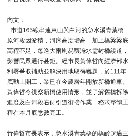
內文：
市道165線串連東山與白河的急水溪青葉橋
原河段因淤積，河床高度增高，加上橋梁梁底
高程不足，每逢大雨則易釀淹水需封橋繞道，
影響民眾通行甚鉅。經市長黃偉哲向經濟部水
利署爭取補助並解決用地取得難題，於111年
底動土開工，業已在今農曆年開放新橋通車。
黃偉哲今視察新橋使用情形，並了解舊橋拆除
進度及白河段右側引道銜接作業，務求整體工
程在本月底悉數完工。
黃偉哲市長表示，急水溪青葉橋的橋齡超過三