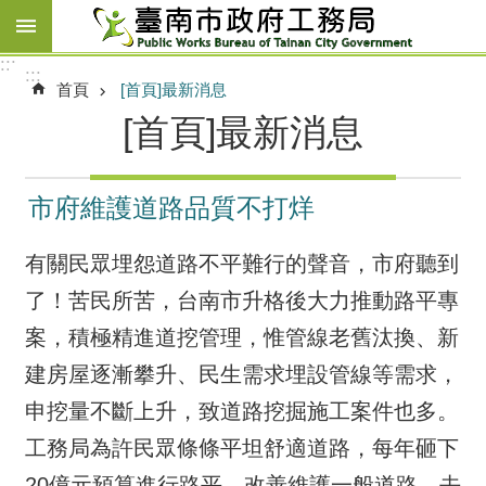
跳到主要內容區塊
:::
:::
首頁
[首頁]最新消息
[首頁]最新消息
市府維護道路品質不打烊
有關民眾埋怨道路不平難行的聲音，市府聽到
了！苦民所苦，台南市升格後大力推動路平專
案，積極精進道挖管理，惟管線老舊汰換、新
建房屋逐漸攀升、民生需求埋設管線等需求，
申挖量不斷上升，致道路挖掘施工案件也多。
工務局為許民眾條條平坦舒適道路，每年砸下
20億元預算進行路平、改善維護一般道路，去