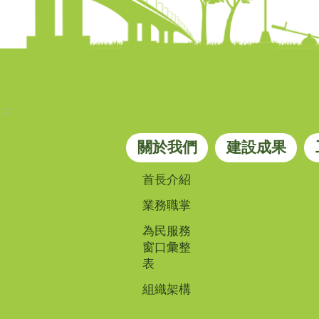
:::
關於我們
建設成果
首長介紹
業務職掌
為民服務
窗口彙整
表
組織架構