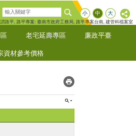
搜尋
小
中
大
何謂路平
路平專案: 臺南市政府工務局
路平專案台南
建管科檔案室
專區
老宅延壽專區
廉政平臺
宗資材參考價格
_