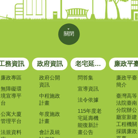
關閉
工務資訊
政府資訊
老宅延壽專區
廉政平
廉政專區
政府公開
問答集
廉政平臺
資訊
簡介
無障礙環
宣導資訊
境宣導平
中程施政
臺灣高等
法令依據
台
計畫
法院臺南
分院辦公
115年度老
公寓大廈
年度施政
廳室新建
宅延壽機
管理平台
計畫
工程機關
能復新計
採購廉政
法規資料
會計及統
畫公告