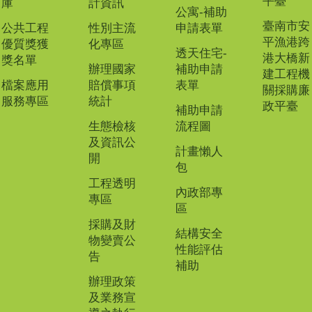
平臺
庫
計資訊
公寓-補助
臺南市安
公共工程
性別主流
申請表單
平漁港跨
優質獎獲
化專區
透天住宅-
港大橋新
獎名單
辦理國家
補助申請
建工程機
檔案應用
賠償事項
表單
關採購廉
服務專區
統計
政平臺
補助申請
生態檢核
流程圖
及資訊公
計畫懶人
開
包
工程透明
內政部專
專區
區
採購及財
結構安全
物變賣公
性能評估
告
補助
辦理政策
及業務宣