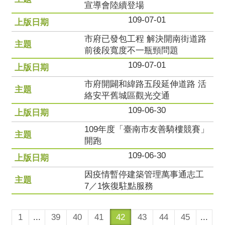
宣導會陸續登場
109-07-01
市府已發包工程 解決開南街道路
前後段寬度不一瓶頸問題
109-07-01
市府開闢和緯路五段延伸道路 活
絡安平舊城區觀光交通
109-06-30
109年度「臺南市友善騎樓競賽」
開跑
109-06-30
因疫情暫停建築管理萬事通志工
7／1恢復駐點服務
1
...
39
40
41
42
43
44
45
...